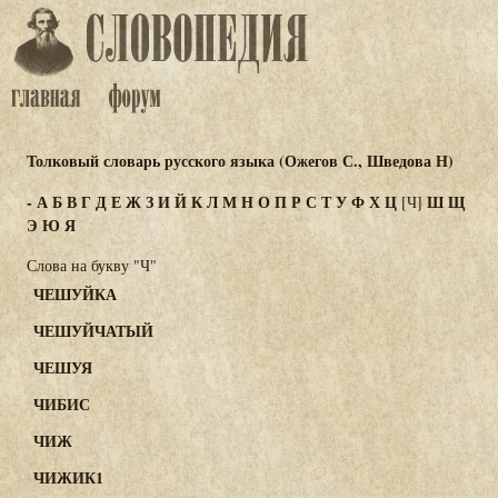
Толковый словарь русского языка (Ожегов С., Шведова Н)
-
А
Б
В
Г
Д
Е
Ж
З
И
Й
К
Л
М
Н
О
П
Р
С
Т
У
Ф
Х
Ц
Ш
Щ
[Ч]
Э
Ю
Я
Слова на букву "Ч"
ЧЕШУЙКА
ЧЕШУЙЧАТЫЙ
ЧЕШУЯ
ЧИБИС
ЧИЖ
ЧИЖИК1