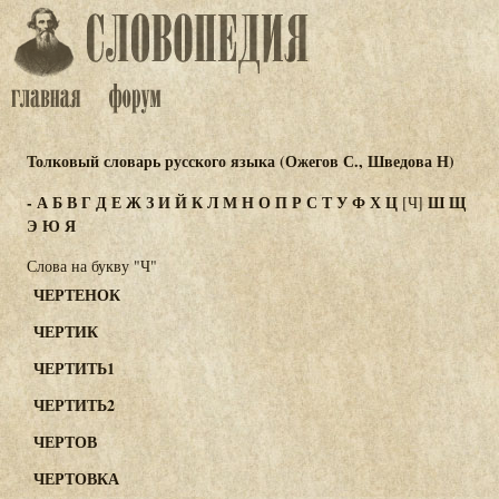
Толковый словарь русского языка (Ожегов С., Шведова Н)
-
А
Б
В
Г
Д
Е
Ж
З
И
Й
К
Л
М
Н
О
П
Р
С
Т
У
Ф
Х
Ц
Ш
Щ
[Ч]
Э
Ю
Я
Слова на букву "Ч"
ЧЕРТЕНОК
ЧЕРТИК
ЧЕРТИТЬ1
ЧЕРТИТЬ2
ЧЕРТОВ
ЧЕРТОВКА