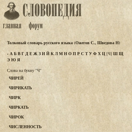
Толковый словарь русского языка (Ожегов С., Шведова Н)
-
А
Б
В
Г
Д
Е
Ж
З
И
Й
К
Л
М
Н
О
П
Р
С
Т
У
Ф
Х
Ц
Ш
Щ
[Ч]
Э
Ю
Я
Слова на букву "Ч"
ЧИРЕЙ
ЧИРИКАТЬ
ЧИРК
ЧИРКАТЬ
ЧИРОК
ЧИСЛЕННОСТЬ