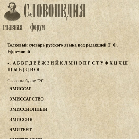
Толковый словарь русского языка под редакцией Т. Ф.
Ефремовой
-
.
А
Б
В
Г
Д
Е
Ё
Ж
З
И
Й
К
Л
М
Н
О
П
Р
С
Т
У
Ф
Х
Ц
Ч
Ш
Щ
Ы
Ь
Ю
Я
[Э]
Слова на букву "Э"
ЭМИССАР
ЭМИССАРСТВО
ЭМИССИОННЫЙ
ЭМИССИЯ
ЭМИТЕНТ