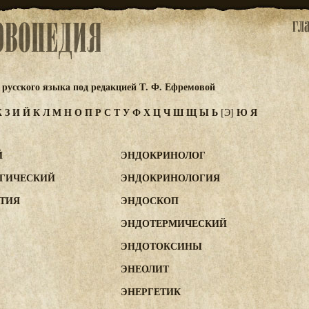
русского языка под редакцией Т. Ф. Ефремовой
Ж
З
И
Й
К
Л
М
Н
О
П
Р
С
Т
У
Ф
Х
Ц
Ч
Ш
Щ
Ы
Ь
Ю
Я
[Э]
Й
ЭНДОКРИНОЛОГ
ГИЧЕСКИЙ
ЭНДОКРИНОЛОГИЯ
ТИЯ
ЭНДОСКОП
ЭНДОТЕРМИЧЕСКИЙ
ЭНДОТОКСИНЫ
ЭНЕОЛИТ
ЭНЕРГЕТИК