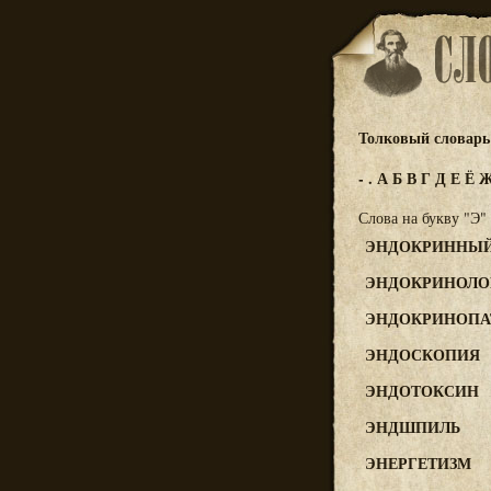
Толковый словарь 
-
.
А
Б
В
Г
Д
Е
Ё
Слова на букву "Э"
ЭНДОКРИННЫ
ЭНДОКРИНОЛО
ЭНДОКРИНОПА
ЭНДОСКОПИЯ
ЭНДОТОКСИН
ЭНДШПИЛЬ
ЭНЕРГЕТИЗМ