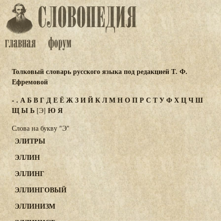
Толковый словарь русского языка под редакцией Т. Ф.
Ефремовой
-
.
А
Б
В
Г
Д
Е
Ё
Ж
З
И
Й
К
Л
М
Н
О
П
Р
С
Т
У
Ф
Х
Ц
Ч
Ш
Щ
Ы
Ь
Ю
Я
[Э]
Слова на букву "Э"
ЭЛИТРЫ
ЭЛЛИН
ЭЛЛИНГ
ЭЛЛИНГОВЫЙ
ЭЛЛИНИЗМ