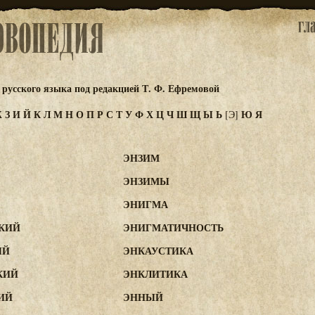
русского языка под редакцией Т. Ф. Ефремовой
Ж
З
И
Й
К
Л
М
Н
О
П
Р
С
Т
У
Ф
Х
Ц
Ч
Ш
Щ
Ы
Ь
Ю
Я
[Э]
ЭНЗИМ
ЭНЗИМЫ
ЭНИГМА
КИЙ
ЭНИГМАТИЧНОСТЬ
ЫЙ
ЭНКАУСТИКА
КИЙ
ЭНКЛИТИКА
ИЙ
ЭННЫЙ