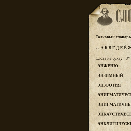
Толковый словарь 
-
.
А
Б
В
Г
Д
Е
Ё
Слова на букву "Э"
ЭНЖЕНЮ
ЭНЗИМНЫЙ
ЭНЗООТИЯ
ЭНИГМАТИЧЕС
ЭНИГМАТИЧН
ЭНКАУСТИЧЕС
ЭНКЛИТИЧЕСК