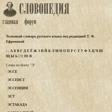
Толковый словарь русского языка под редакцией Т. Ф.
Ефремовой
-
.
А
Б
В
Г
Д
Е
Ё
Ж
З
И
Й
К
Л
М
Н
О
П
Р
С
Т
У
Ф
Х
Ц
Ч
Ш
Щ
Ы
Ь
Ю
Я
[Э]
Слова на букву "Э"
ЭССЕ
ЭССЕИСТ
ЭССЕНЦИЯ
ЭСТ
ЭСТАКАДА