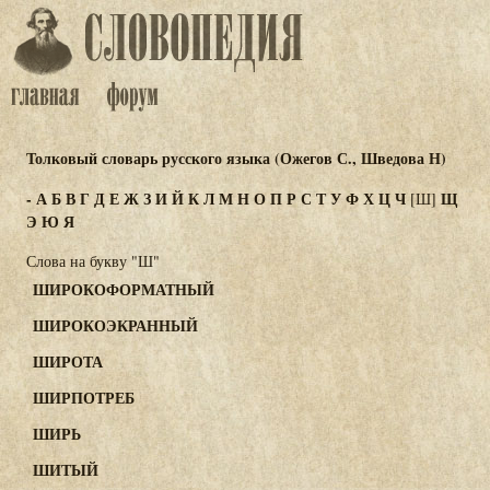
Толковый словарь русского языка (Ожегов С., Шведова Н)
-
А
Б
В
Г
Д
Е
Ж
З
И
Й
К
Л
М
Н
О
П
Р
С
Т
У
Ф
Х
Ц
Ч
Щ
[Ш]
Э
Ю
Я
Слова на букву "Ш"
ШИРОКОФОРМАТНЫЙ
ШИРОКОЭКРАННЫЙ
ШИРОТА
ШИРПОТРЕБ
ШИРЬ
ШИТЫЙ