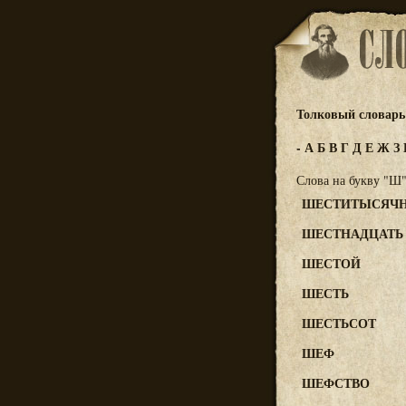
Толковый словарь 
-
А
Б
В
Г
Д
Е
Ж
З
Слова на букву "Ш
ШЕСТИТЫСЯЧ
ШЕСТНАДЦАТЬ
ШЕСТОЙ
ШЕСТЬ
ШЕСТЬСОТ
ШЕФ
ШЕФСТВО