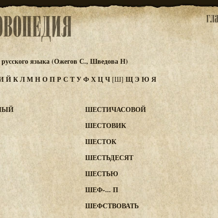
русского языка (Ожегов С., Шведова Н)
И
Й
К
Л
М
Н
О
П
Р
С
Т
У
Ф
Х
Ц
Ч
Щ
Э
Ю
Я
[Ш]
"
НЫЙ
ШЕСТИЧАСОВОЙ
ШЕСТОВИК
ШЕСТОК
ШЕСТЬДЕСЯТ
ШЕСТЬЮ
ШЕФ-... П
ШЕФСТВОВАТЬ