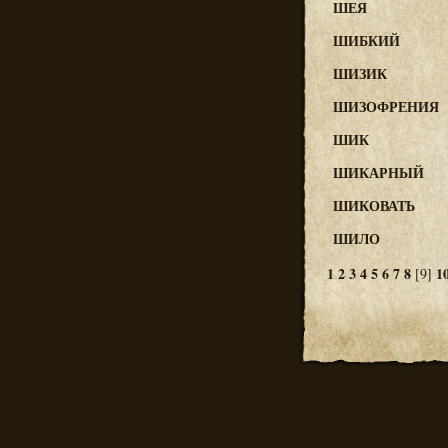
ШЕЯ
ШИБКИЙ
ШИЗИК
ШИЗОФРЕНИЯ
ШИК
ШИКАРНЫЙ
ШИКОВАТЬ
ШИЛО
1
2
3
4
5
6
7
8
1
[9]