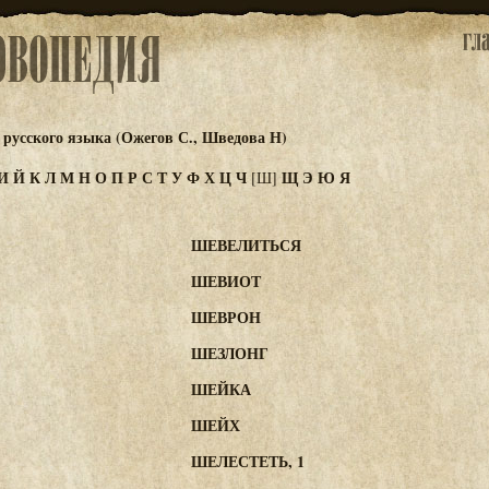
русского языка (Ожегов С., Шведова Н)
И
Й
К
Л
М
Н
О
П
Р
С
Т
У
Ф
Х
Ц
Ч
Щ
Э
Ю
Я
[Ш]
"
ШЕВЕЛИТЬСЯ
ШЕВИОТ
ШЕВРОН
ШЕЗЛОНГ
ШЕЙКА
ШЕЙХ
ШЕЛЕСТЕТЬ, 1