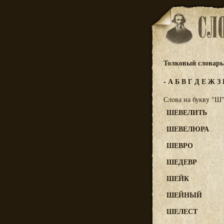
Толковый словарь 
-
А
Б
В
Г
Д
Е
Ж
З
Слова на букву "Ш
ШЕВЕЛИТЬ
ШЕВЕЛЮРА
ШЕВРО
ШЕДЕВР
ШЕЙК
ШЕЙНЫЙ
ШЕЛЕСТ