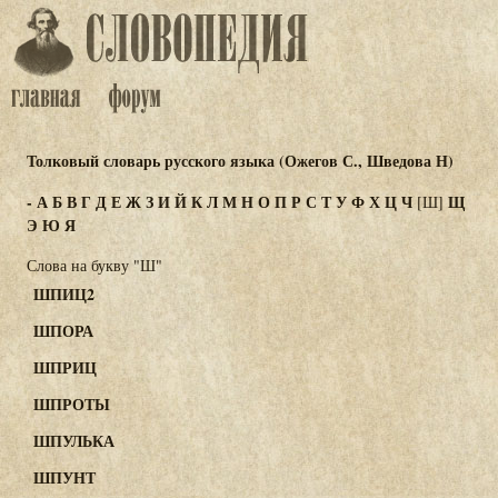
Толковый словарь русского языка (Ожегов С., Шведова Н)
-
А
Б
В
Г
Д
Е
Ж
З
И
Й
К
Л
М
Н
О
П
Р
С
Т
У
Ф
Х
Ц
Ч
Щ
[Ш]
Э
Ю
Я
Слова на букву "Ш"
ШПИЦ2
ШПОРА
ШПРИЦ
ШПРОТЫ
ШПУЛЬКА
ШПУНТ